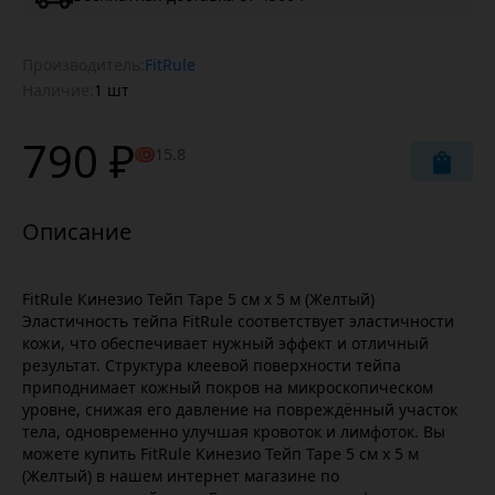
Производитель:
FitRule
Наличие:
1 шт
790 ₽
15.8
FitRule Кинезио Тейп Tape 5 cм х 5 м (Желтый)
Эластичность тейпа FitRule соответствует эластичности
кожи, что обеспечивает нужный эффект и отличный
результат. Структура клеевой поверхности тейпа
приподнимает кожный покров на микроскопическом
уровне, снижая его давление на повреждённый участок
тела, одновременно улучшая кровоток и лимфоток. Вы
можете купить FitRule Кинезио Тейп Tape 5 cм х 5 м
(Желтый) в нашем интернет магазине по