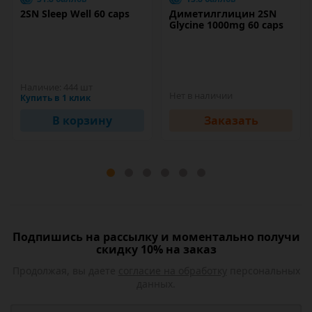
2SN Sleep Well 60 caps
Диметилглицин 2SN
Glycine 1000mg 60 caps
Наличие:
444 шт
Нет в наличии
Купить в 1 клик
В корзину
Заказать
Подпишись на рассылку и моментально получи
скидку 10% на заказ
Продолжая, вы даете
согласие на обработку
персональных
данных.