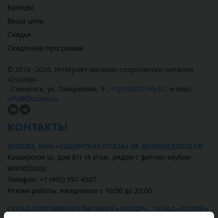
Бренды
Ваша цель
Скидки
Скидочная программа
© 2016 -2026,
Интернет-магазин спортивного питания
«
2scoop
»
,
Смоленск
,
ул. Памфилова, 5
,
+7(910)722-45-67
,
e-mail:
info@2scoop.ru
КОНТАКТЫ
МОСКВА, МФК «КАШИРСКАЯ ПЛАЗА» (М. ДОМОДЕДОВСКАЯ)
Каширское ш. дом 61г (4 этаж, рядом с фитнес-клубом
WorldClass)
Телефон: +7 (495) 997-4567
Режим работы: ежедневно с 10:00 до 22:00
СКЛАД СПОРТИВНОГО ПИТАНИЯ «2SCOOP» , СКЛАД «2SCOOP»