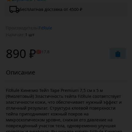
Бесплатная доставка от 4500 ₽
Производитель:
FitRule
Наличие:
1 шт
890 ₽
17.8
FitRule Кинезио Тейп Tape Premium 7,5 cм х 5 м
(Фиолетовый) Эластичность тейпа FitRule соответствует
эластичности кожи, что обеспечивает нужный эффект и
отличный результат. Структура клеевой поверхности
тейпа приподнимает кожный покров на
микроскопическом уровне, снижая его давление на
повреждённый участок тела, одновременно улучшая
кровоток и лимфоток. Вы можете купить FitRule Кинезио