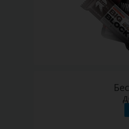
Бес
д