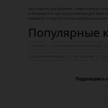
Мы открыты для общения с вами и всегда гот
учитываем это при осуществлении доставки сп
надеемся, что вы останетесь довольны нашим
Популярные 
Протеин
Спортивное питание каталог
Креатин моногидрат
Бета-аланин
Ар
Подпишись н
П