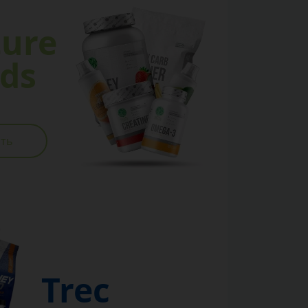
ure
ds
ть
Trec