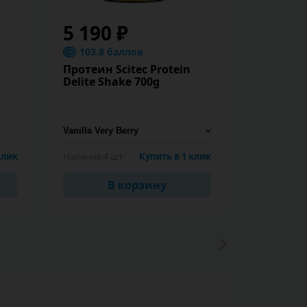
5 190 ₽
2 990
103.8 баллов
59.8 б
Протеин Scitec Protein
Гейнер N
Delite Shake 700g
Gainer 1
клик
Наличие:
4 шт
Купить в 1 клик
Наличие:
67
В корзину