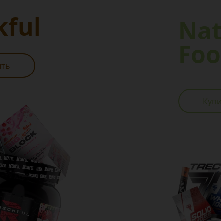
kful
Nat
Foo
ить
Купи