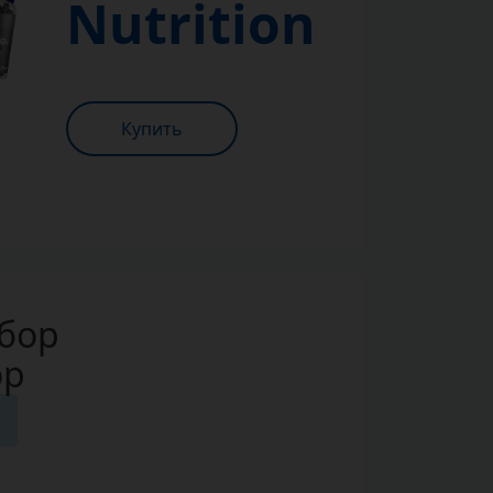
Nutrition
Купить
дбор
op