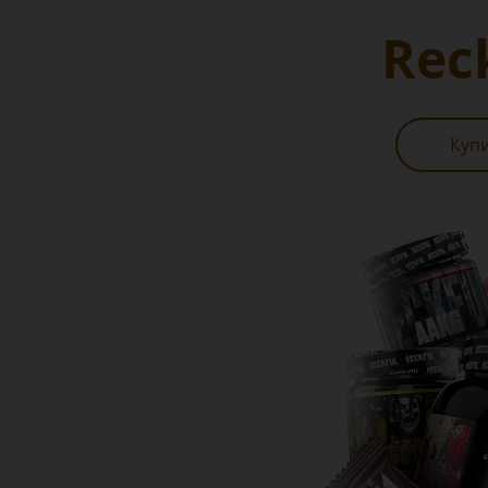
Rec
Куп