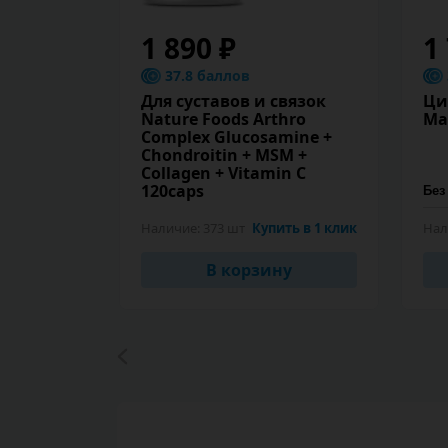
1 890 ₽
1
37.8 баллов
Для суставов и связок
Ци
Nature Foods Arthro
Ma
Complex Glucosamine +
Chondroitin + MSM +
Collagen + Vitamin C
120caps
Наличие:
373 шт
Купить в 1 клик
Нал
В корзину