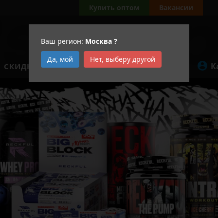
Купить оптом
Вакансии
Ваш регион:
Москва
?
Да, мой
Нет, выберу другой
К
СКИДКИ
АКЦИИ