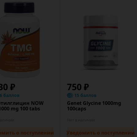
30 ₽
750 ₽
.6 баллов
15 баллов
тилглицин NOW
Genet Glycine 1000mg
000 mg 100 tabs
100caps
наличии
Нет в наличии
омить
о поступлении
Уведомить
о поступлении