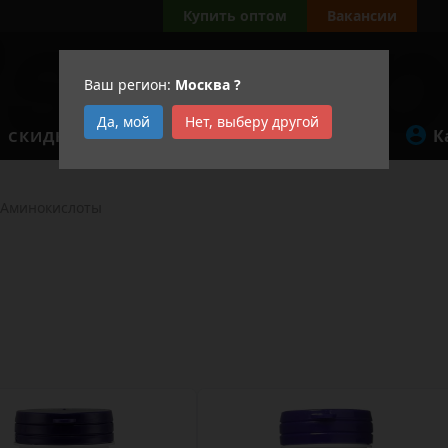
Купить оптом
Вакансии
Ваш регион:
Москва
?
Да, мой
Нет, выберу другой
К
СКИДКИ
АКЦИИ
Аминокислоты