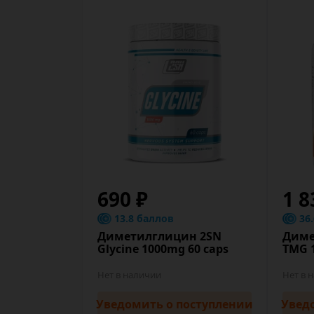
690 ₽
1 8
13.8 баллов
36
Диметилглицин 2SN
Диме
Glycine 1000mg 60 caps
TMG 1
Нет в наличии
Нет в 
Уведомить
о поступлении
Увед