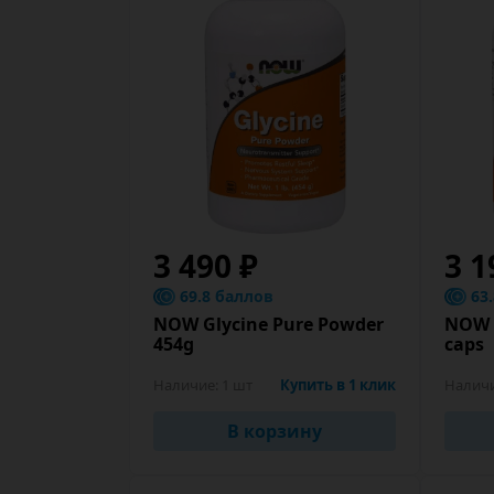
3 490 ₽
3 1
69.8 баллов
63
NOW Glycine Pure Powder
NOW 
454g
caps
Наличие:
1 шт
Купить в 1 клик
Налич
В корзину