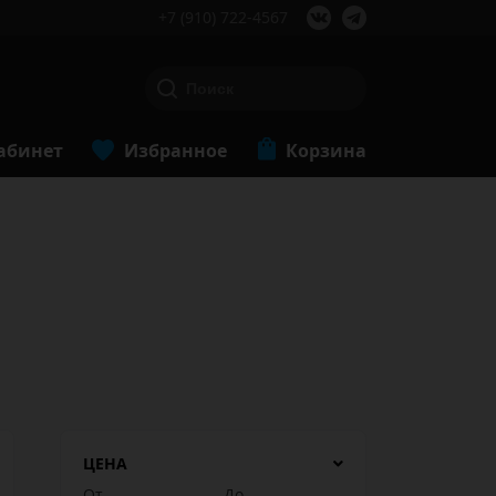
+7 (910) 722-4567
абинет
Избранное
Корзина
ЦЕНА
От
До