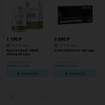
1 190 ₽
3 890 ₽
23.8 баллов
77.8 баллов
Nature Foods DMAE
Scitec Macatron 108 caps
250mg 60 caps
Наличие:
203 шт
Наличие:
149 шт
Купить в 1 клик
Купить в 1 клик
В корзину
В корзину
←
1
2
3
4
5
...
13
14
→