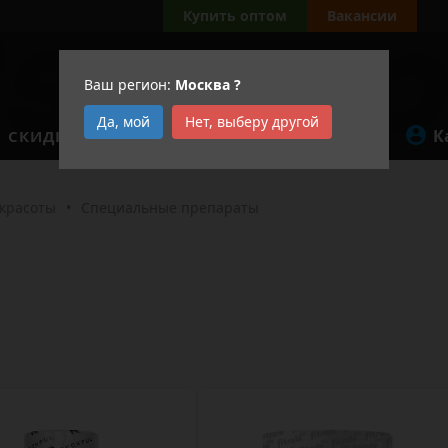
Купить оптом
Вакансии
Ваш регион:
Москва
?
Да, мой
Нет, выберу другой
К
СКИДКИ
АКЦИИ
 красоты
•
Специальные препараты