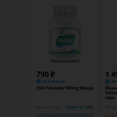
790 ₽
1 4
15.8 баллов
29
2SN Yohimbe 100mg 90caps
Йохи
Yohim
caps
Наличие:
1 шт
Купить в 1 клик
Нет в 