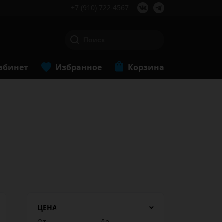
+7 (910) 722-4567
абинет
Избранное
Корзина
ЦЕНА
От
До