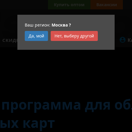
Купить оптом
Вакансии
Ваш регион:
Москва
?
Да, мой
Нет, выберу другой
К
СКИДКИ
АКЦИИ
рограмма «2scoop»
 программа для о
ых карт