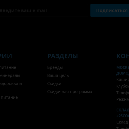
Подписаться
РИИ
РАЗДЕЛЫ
КО
питание
Бренды
МОСКВ
ДОМО
 минералы
Ваша цель
Каширс
 здоровья и
Скидки
клубом
Скидочная программа
Телефо
 питание
Режим
СКЛАД
«2SCO
Склад
Телефо