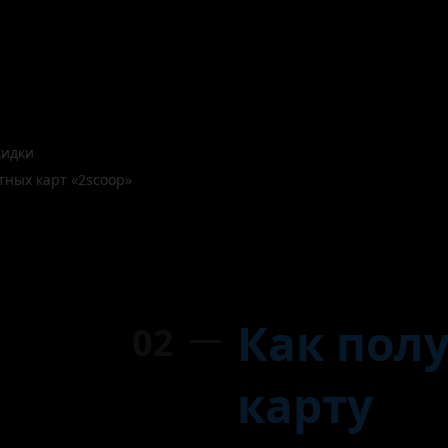
кидки
тных карт «2scoop»
Как пол
02
карту