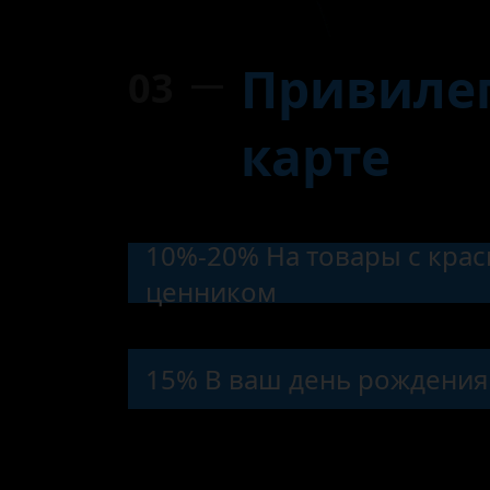
Привиле
03
карте
10%-20% На товары с кра
ценником
15% В ваш день рождения