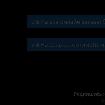
5% На все онлайн заказы
5% На весь ассортимент м
Подпишись н
П