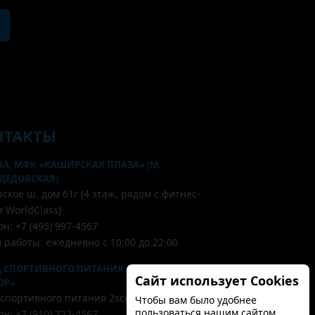
НТАКТЫ
А, МФК «КАШИРСКАЯ ПЛАЗА» (М.
ДЕДОВСКАЯ)
кое ш. дом 61г (4 этаж, рядом с фитнес-
 WorldClass)
н: +7 (495) 997-4567
 работы: ежедневно с 10:00 до 22:00
 СПОРТИВНОГО ПИТАНИЯ «2SCOOP» , СКЛАД
Сайт использует Cookies
OP»
 спортивного питания 2scoop
Чтобы вам было удобнее
пользоваться нашим сайтом.
н: +7 (910) 722-4567