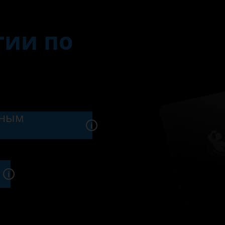
гии по
сным
i
i