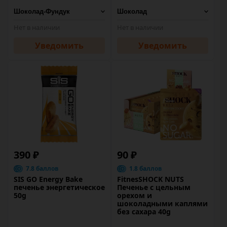
Нет в наличии
Нет в наличии
Уведомить
Уведомить
390 ₽
90 ₽
7.8 баллов
1.8 баллов
SIS GO Energy Bake
FitnesSHOCK NUTS
печенье энергетическое
Печенье с цельным
50g
орехом и
шоколадными каплями
без сахара 40g