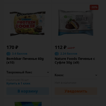
-30%
170 ₽
112 ₽
160 ₽
3.4 баллов
2.24 баллов
Bombbar Печенье 60g
Nature Foods Печенье с
(х10)
Суфле 50g (х9)
Наличие:
16 шт
Нет в наличии
Купить в 1 клик
В корзину
Уведомить