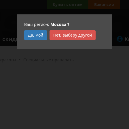
Купить оптом
Вакансии
Ваш регион:
Москва
?
Да, мой
Нет, выберу другой
К
СКИДКИ
АКЦИИ
 красоты
•
Специальные препараты