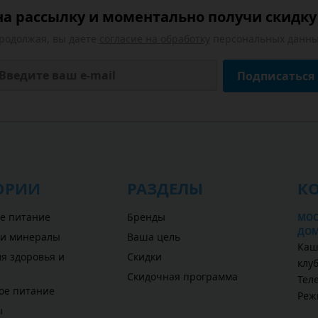
а рассылку и моментально получи скидку 
родолжая, вы даете
согласие на обработку
персональных данны
Подписаться
ОРИИ
РАЗДЕЛЫ
К
е питание
Бренды
МОС
ДОМ
 и минералы
Ваша цель
Каш
я здоровья и
Скидки
клу
Скидочная программа
Теле
ое питание
Реж
ы