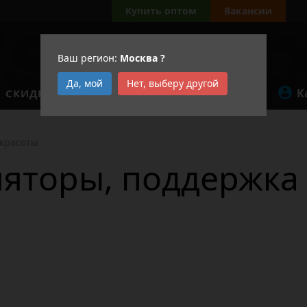
Купить оптом
Вакансии
Ваш регион:
Москва
?
Да, мой
Нет, выберу другой
К
СКИДКИ
АКЦИИ
 красоты
яторы, поддержка