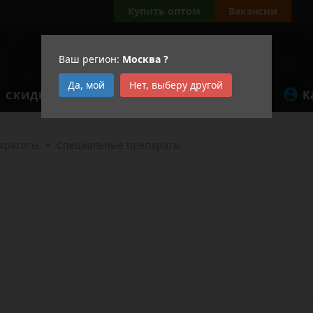
Купить оптом
Вакансии
Ваш регион:
Москва
?
Да, мой
Нет, выберу другой
К
СКИДКИ
АКЦИИ
 красоты
•
Специальные препараты