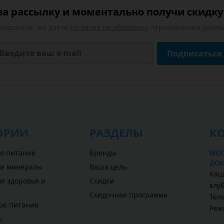
а рассылку и моментально получи скидку 
родолжая, вы даете
согласие на обработку
персональных данны
Подписаться
ОРИИ
РАЗДЕЛЫ
К
е питание
Бренды
МОС
ДОМ
 и минералы
Ваша цель
Каш
я здоровья и
Скидки
клу
Скидочная программа
Теле
ое питание
Реж
ы