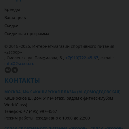
Бренды
Ваша цель
Скидки
Скидочная программа
© 2016 -2026,
Интернет-магазин спортивного питания
«
2scoop
»
,
Смоленск
,
ул. Памфилова, 5
,
+7(910)722-45-67
,
e-mail:
info@2scoop.ru
КОНТАКТЫ
МОСКВА, МФК «КАШИРСКАЯ ПЛАЗА» (М. ДОМОДЕДОВСКАЯ)
Каширское ш. дом 61г (4 этаж, рядом с фитнес-клубом
WorldClass)
Телефон: +7 (495) 997-4567
Режим работы: ежедневно с 10:00 до 22:00
СКЛАД СПОРТИВНОГО ПИТАНИЯ «2SCOOP» , СКЛАД «2SCOOP»