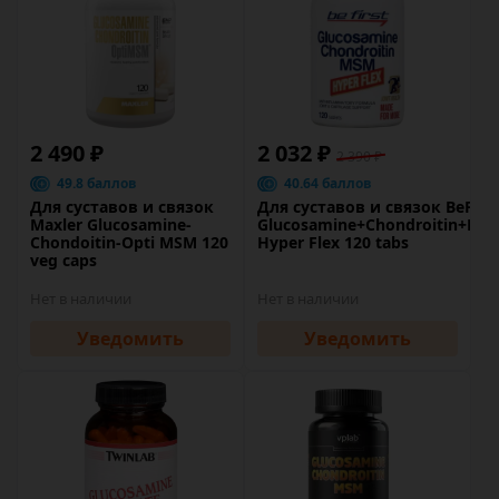
2 490 ₽
2 032 ₽
2 390 ₽
49.8 баллов
40.64 баллов
Для суставов и связок
Для суставов и связок BeFirst
Maxler Glucosamine-
Glucosamine+Chondroitin+MS
Chondoitin-Opti MSM 120
Hyper Flex 120 tabs
veg caps
Нет в наличии
Нет в наличии
Уведомить
Уведомить