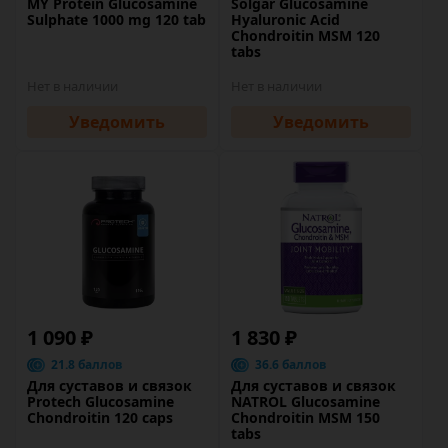
MY Protein Glucosamine
Solgar Glucosamine
Sulphate 1000 mg 120 tab
Hyaluronic Acid
Chondroitin MSM 120
tabs
Нет в наличии
Нет в наличии
Уведомить
Уведомить
1 090 ₽
1 830 ₽
21.8 баллов
36.6 баллов
Для суставов и связок
Для суставов и связок
Protech Glucosamine
NATROL Glucosamine
Chondroitin 120 caps
Chondroitin MSM 150
tabs