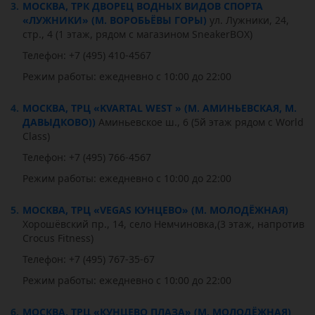
3.
МОСКВА, ТРК ДВОРЕЦ ВОДНЫХ ВИДОВ СПОРТА
«ЛУЖНИКИ» (М. ВОРОБЬЁВЫ ГОРЫ)
ул. Лужники, 24,
стр., 4 (1 этаж, рядом с магазином SneakerBOX)
Телефон: +7 (495) 410-4567
Режим работы: ежедневно с 10:00 до 22:00
4.
МОСКВА, ТРЦ «KVARTAL WEST » (М. АМИНЬЕВСКАЯ, М.
ДАВЫДКОВО))
Аминьевское ш., 6 (5й этаж рядом с World
Class)
Телефон: +7 (495) 766-4567
Режим работы: ежедневно с 10:00 до 22:00
5.
МОСКВА, ТРЦ «VEGAS КУНЦЕВО» (М. МОЛОДЁЖНАЯ)
Хорошёвский пр., 14, село Немчиновка,(3 этаж, напротив
Crocus Fitness)
Телефон: +7 (495) 767-35-67
Режим работы: ежедневно с 10:00 до 22:00
6.
МОСКВА, ТРЦ «КУНЦЕВО ПЛАЗА» (М. МОЛОДЁЖНАЯ)