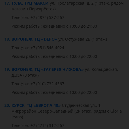
17.
ТУЛА, ТРЦ МАКСИ
ул. Пролетарская, д. 2 (1 этаж, рядом
магазин Перекрёсток)
Телефон: +7 (4872) 587-567
Режим работы: ежедневно с 10:00 до 21:00
18.
ВОРОНЕЖ, ТЦ «DEPO»
ул. Остужева 2Б (1 этаж)
Телефон: +7 (951) 546-4024
Режим работы: ежедневно с 10:00 до 22:00
19.
ВОРОНЕЖ, ТЦ «ГАЛЕРЕЯ ЧИЖОВА»
ул. Кольцовская,
д.35А (3 этаж)
Телефон: +7 (910) 732-4567
Режим работы: ежедневно с 10:00 до 22:00
20.
КУРСК, ТЦ «ЕВРОПА 40»
Студенческая ул., 1,
микрорайон Северо-Западный (2й этаж, рядом с Gloria
Jeans)
Телефон: +7 (4712) 312-567