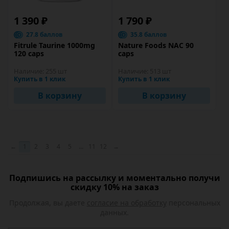
1 390 ₽
1 790 ₽
27.8 баллов
35.8 баллов
Fitrule Taurine 1000mg
Nature Foods NAC 90
120 caps
caps
Наличие:
255 шт
Наличие:
513 шт
Купить в 1 клик
Купить в 1 клик
В корзину
В корзину
←
1
2
3
4
5
...
11
12
→
Подпишись на рассылку и моментально получи
скидку 10% на заказ
Продолжая, вы даете
согласие на обработку
персональных
данных.