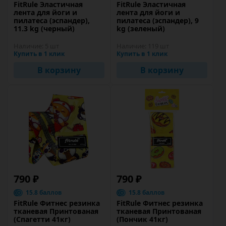
FitRule Эластичная
FitRule Эластичная
лента для йоги и
лента для йоги и
пилатеса (эспандер),
пилатеса (эспандер), 9
11.3 kg (черный)
kg (зеленый)
Наличие:
5 шт
Наличие:
119 шт
Купить в 1 клик
Купить в 1 клик
В корзину
В корзину
790 ₽
790 ₽
15.8 баллов
15.8 баллов
FitRule Фитнес резинка
FitRule Фитнес резинка
тканевая Принтованая
тканевая Принтованая
(Спагетти 41кг)
(Пончик 41кг)