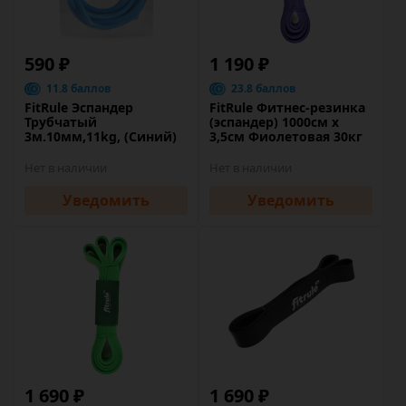
590 ₽
1 190 ₽
11.8 баллов
23.8 баллов
FitRule Эспандер
FitRule Фитнес-резинка
Трубчатый
(эспандер) 1000см х
3м.10мм,11kg, (Синий)
3,5см Фиолетовая 30кг
Нет в наличии
Нет в наличии
Уведомить
Уведомить
1 690 ₽
1 690 ₽