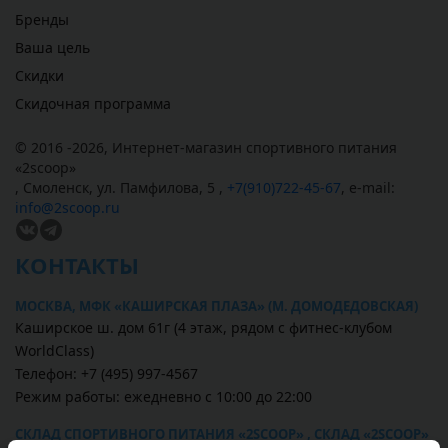
Бренды
Ваша цель
Скидки
Скидочная программа
© 2016 -2026,
Интернет-магазин спортивного питания
«
2scoop
»
,
Смоленск
,
ул. Памфилова, 5
,
+7(910)722-45-67
,
e-mail:
info@2scoop.ru
КОНТАКТЫ
МОСКВА, МФК «КАШИРСКАЯ ПЛАЗА» (М. ДОМОДЕДОВСКАЯ)
Каширское ш. дом 61г (4 этаж, рядом с фитнес-клубом
WorldClass)
Телефон: +7 (495) 997-4567
Режим работы: ежедневно с 10:00 до 22:00
СКЛАД СПОРТИВНОГО ПИТАНИЯ «2SCOOP» , СКЛАД «2SCOOP»