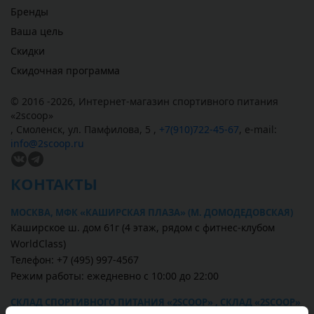
Бренды
Ваша цель
Скидки
Скидочная программа
© 2016 -2026,
Интернет-магазин спортивного питания
«
2scoop
»
,
Смоленск
,
ул. Памфилова, 5
,
+7(910)722-45-67
,
e-mail:
info@2scoop.ru
КОНТАКТЫ
МОСКВА, МФК «КАШИРСКАЯ ПЛАЗА» (М. ДОМОДЕДОВСКАЯ)
Каширское ш. дом 61г (4 этаж, рядом с фитнес-клубом
WorldClass)
Телефон: +7 (495) 997-4567
Режим работы: ежедневно с 10:00 до 22:00
СКЛАД СПОРТИВНОГО ПИТАНИЯ «2SCOOP» , СКЛАД «2SCOOP»