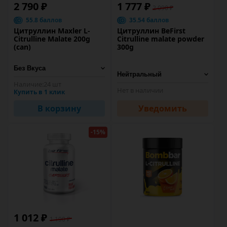
2 790 ₽
1 777 ₽
2 090 ₽
55.8 баллов
35.54 баллов
Цитруллин Maxler L-
Цитруллин BeFirst
Citrulline Malate 200g
Citrulline malate powder
(can)
300g
Наличие:
24 шт
Нет в наличии
Купить в 1 клик
В корзину
Уведомить
-15%
1 012 ₽
1 190 ₽