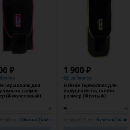
00 ₽
1 900 ₽
 баллов
38 баллов
le Термопояс для
FitRule Термопояс для
дения на талию
похудения на талию
ер (Фиолетовый)
размер (Желтый)
е:
140 шт
Купить в 1 клик
Наличие:
131 шт
Купить в 1 клик