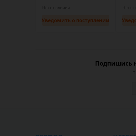
Нет в наличии
Нет в 
Уведомить
о поступлении
Увед
Подпишись н
П