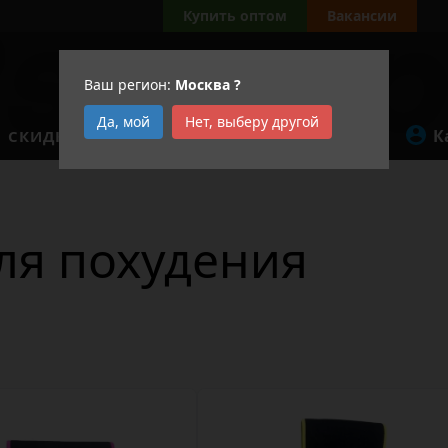
Купить оптом
Вакансии
Ваш регион:
Москва
?
Да, мой
Нет, выберу другой
К
СКИДКИ
АКЦИИ
ля похудения