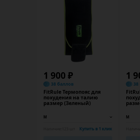
1 900 ₽
1 9
38 баллов
38
FitRule Термопояс для
FitRu
похудения на талию
поху
размер (Зеленый)
разм
Наличие:
123 шт
Купить в 1 клик
Наличи