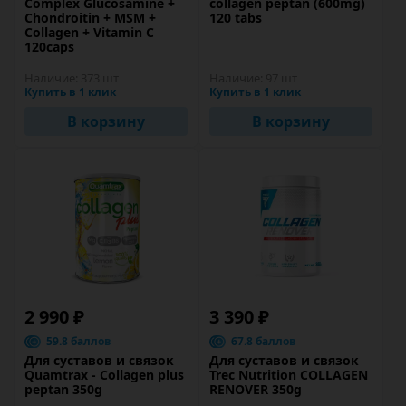
Complex Glucosamine +
collagen peptan (600mg)
Chondroitin + MSM +
120 tabs
Collagen + Vitamin C
120caps
Наличие:
373 шт
Наличие:
97 шт
Купить в 1 клик
Купить в 1 клик
В корзину
В корзину
2 990 ₽
3 390 ₽
59.8 баллов
67.8 баллов
Для суставов и связок
Для суставов и связок
Quamtrax - Collagen plus
Trec Nutrition COLLAGEN
peptan 350g
RENOVER 350g