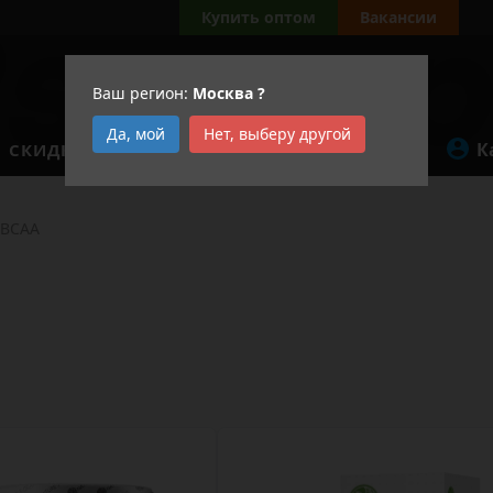
Купить оптом
Вакансии
Ваш регион:
Москва
?
Да, мой
Нет, выберу другой
К
СКИДКИ
АКЦИИ
BCAA