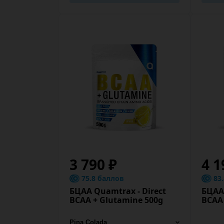
3 790 ₽
4 1
75.8 баллов
83
БЦАА Quamtrax - Direct
БЦАА 
BCAA + Glutamine 500g
BCAA