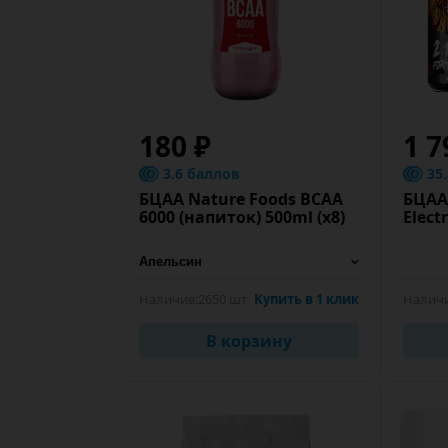
180 ₽
1 7
3.6 баллов
35
БЦАА Nature Foods BCAA
БЦАА 
6000 (напиток) 500ml (x8)
Eleсt
Наличие:
2650 шт
Купить в 1 клик
Наличи
В корзину