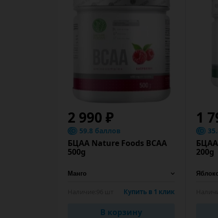
2 990 ₽
1 7
59.8 баллов
35
БЦАА Nature Foods BCAA
БЦАА
500g
200g
Наличие:
96 шт
Купить в 1 клик
Наличи
В корзину