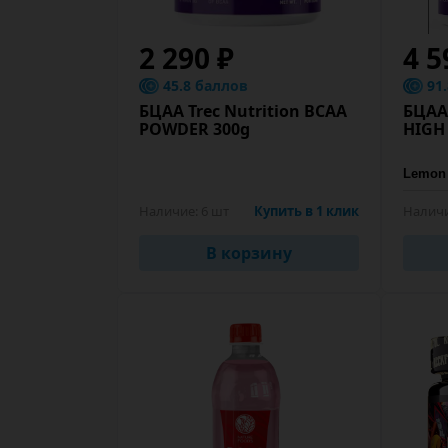
2 290 ₽
4 5
45.8 баллов
91
БЦАА Trec Nutrition BCAA
БЦАА 
POWDER 300g
HIGH
Наличие:
6 шт
Купить в 1 клик
Наличи
В корзину