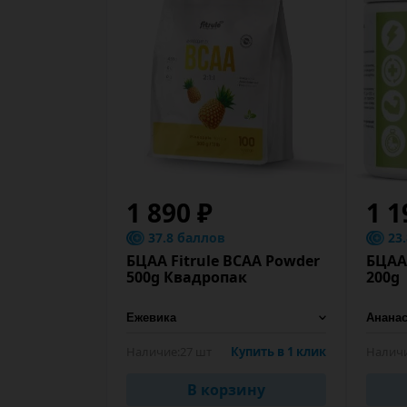
1 890 ₽
1 1
37.8 баллов
23
БЦАА Fitrule BCAA Powder
БЦАА 
500g Квадропак
200g
Наличие:
27 шт
Купить в 1 клик
Наличи
В корзину