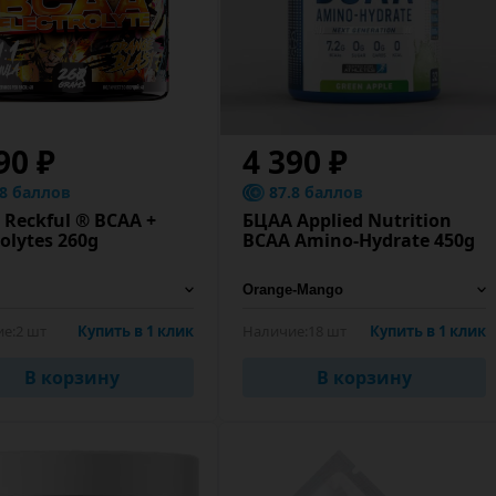
90 ₽
4 390 ₽
.8 баллов
87.8 баллов
Reckful ® BCAA +
БЦАА Applied Nutrition
rolytes 260g
BCAA Amino-Hydrate 450g
е:
2 шт
Купить в 1 клик
Наличие:
18 шт
Купить в 1 клик
В корзину
В корзину