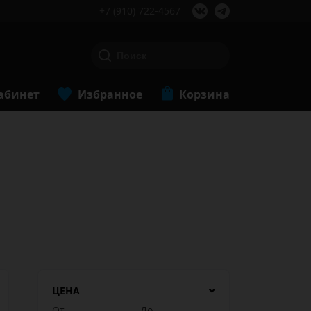
+7 (910) 722-4567
абинет
Избранное
Корзина
ЦЕНА
От
До