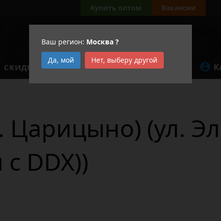
Купить оптом
Вакансии
Ваш регион:
Москва
?
Да, мой
Нет, выберу другой
К
СКИДКИ
АКЦИИ
. Царицыно) (ул. Э
 с DDX))