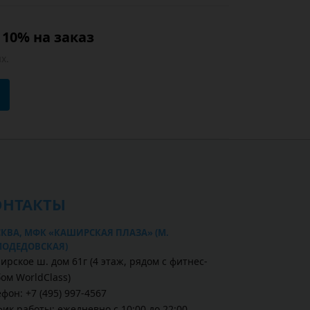
10% на заказ
х.
ОНТАКТЫ
КВА, МФК «КАШИРСКАЯ ПЛАЗА» (М.
ОДЕДОВСКАЯ)
ирское ш. дом 61г (4 этаж, рядом с фитнес-
бом WorldClass)
фон: +7 (495) 997-4567
фик работы: ежедневно с 10:00 до 22:00