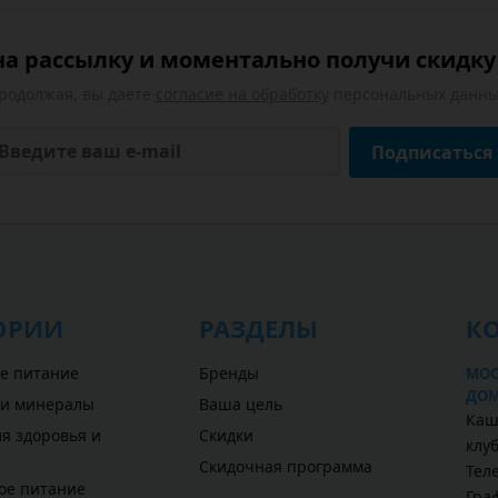
а рассылку и моментально получи скидку 
родолжая, вы даете
согласие на обработку
персональных данны
Подписаться
ОРИИ
РАЗДЕЛЫ
К
е питание
Бренды
МОС
ДОМ
 и минералы
Ваша цель
Каш
я здоровья и
Скидки
клу
Скидочная программа
Теле
ое питание
Гра