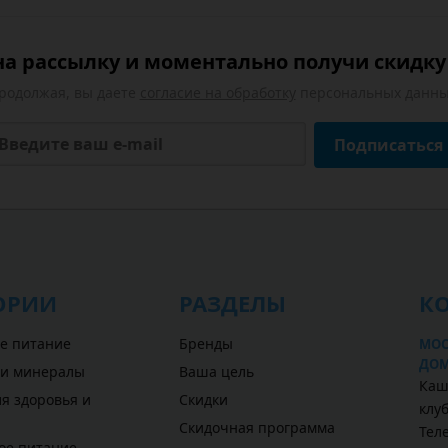
а рассылку и моментально получи скидку 
родолжая, вы даете
согласие на обработку
персональных данны
Подписаться
ОРИИ
РАЗДЕЛЫ
К
е питание
Бренды
МОС
ДОМ
 и минералы
Ваша цель
Каш
я здоровья и
Скидки
клу
Скидочная программа
Теле
ое питание