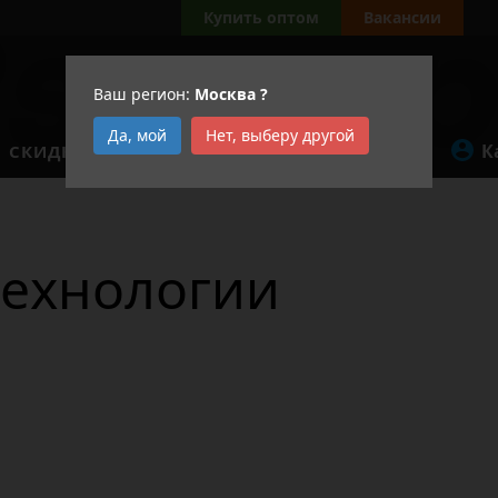
Купить оптом
Вакансии
Ваш регион:
Москва
?
Да, мой
Нет, выберу другой
К
СКИДКИ
АКЦИИ
технологии