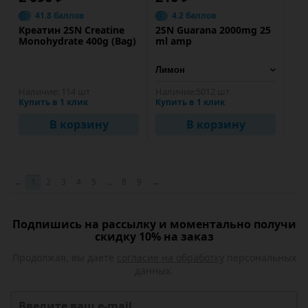
41.8 баллов
4.2 баллов
Креатин 2SN Creatine
2SN Guarana 2000mg 25
Monohydrate 400g (Bag)
ml amp
Наличие:
114 шт
Наличие:
5012 шт
Купить в 1 клик
Купить в 1 клик
В корзину
В корзину
←
1
2
3
4
5
...
8
9
→
Подпишись на рассылку и моментально получи
скидку 10% на заказ
Продолжая, вы даете
согласие на обработку
персональных
данных.