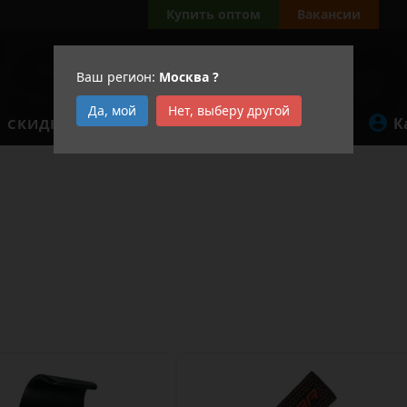
Купить оптом
Вакансии
Ваш регион:
Москва
?
Да, мой
Нет, выберу другой
К
СКИДКИ
АКЦИИ