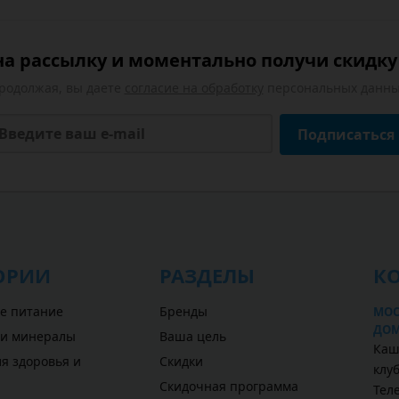
а рассылку и моментально получи скидку 
родолжая, вы даете
согласие на обработку
персональных данны
Подписаться
ОРИИ
РАЗДЕЛЫ
К
е питание
Бренды
МОС
ДОМ
 и минералы
Ваша цель
Каш
я здоровья и
Скидки
клу
Скидочная программа
Теле