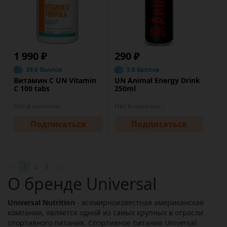
1 990 ₽
290 ₽
39.8 баллов
5.8 баллов
Витамин C UN Vitamin
UN Animal Energy Drink
C 100 tabs
250ml
Нет в наличии
Нет в наличии
Подписаться
Подписаться
←
1
2
3
→
О бренде Universal
Universal Nutrition
- всемирноизвестная американская
компания, является одной из самых крупных в отрасли
спортивного питания. Спортивное питание Universal