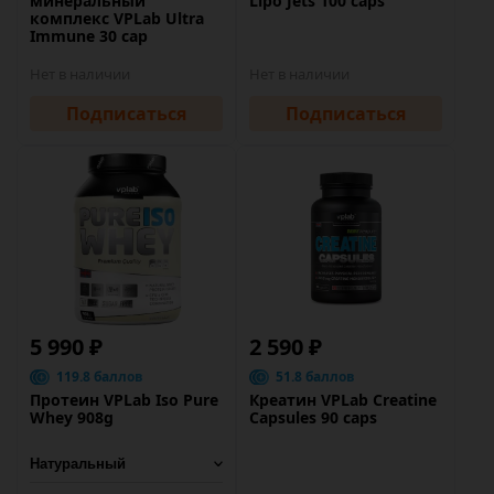
минеральный
Lipo Jets 100 caps
комплекс VPLab Ultra
Immune 30 cap
Нет в наличии
Нет в наличии
Подписаться
Подписаться
5 990 ₽
2 590 ₽
119.8 баллов
51.8 баллов
Протеин VPLab Iso Pure
Креатин VPLab Creatine
Whey 908g
Capsules 90 caps