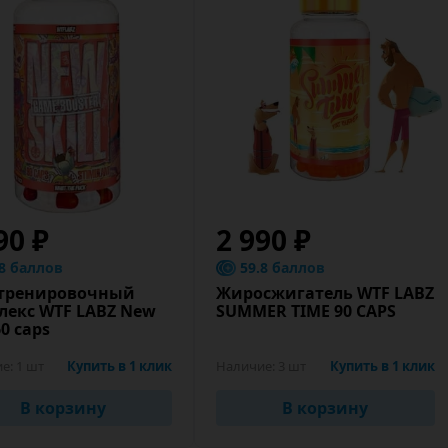
90 ₽
2 990 ₽
.8 баллов
59.8 баллов
тренировочный
Жиросжигатель WTF LABZ
лекс WTF LABZ New
SUMMER TIME 90 CAPS
60 caps
е:
1 шт
Купить в 1 клик
Наличие:
3 шт
Купить в 1 клик
В корзину
В корзину