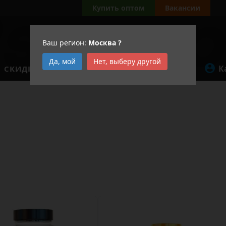
Купить оптом
Вакансии
Ваш регион:
Москва
?
Да, мой
Нет, выберу другой
К
СКИДКИ
АКЦИИ