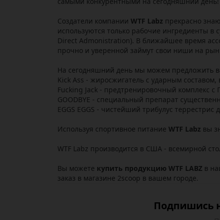
самыми конкурентными на сегодняшний день!
Создатели компании
WTF Labz
прекрасно знаю
используются только рабочие ингредиенты в 
Direct Admonistration). В ближайшее время а
прочно и уверенной займут свои ниши на рынк
На сегодняшний день мы можем предложить вам
Kick Ass - жиросжигатель с ударным составом
Fucking Jack - предтренировочный комплекс с
GOODBYE - специальный препарат существенн
EGGS EGGS - чистейший трибулус террестрис 
Используя спортивное питание
WTF Labz
вы зн
WTF Labz производится в США - всемирной ст
Вы можете
купить продукцию WTF LABZ
в на
заказ в магазине 2scoop в вашем городе.
Подпишись н