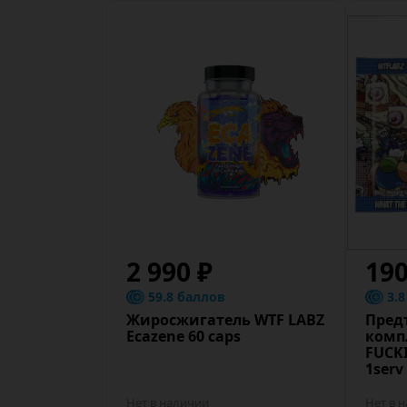
2 990 ₽
19
59.8 баллов
3.
Жиросжигатель WTF LABZ
Пред
Ecazene 60 caps
комп
FUCK
1serv
Нет в наличии
Нет в 