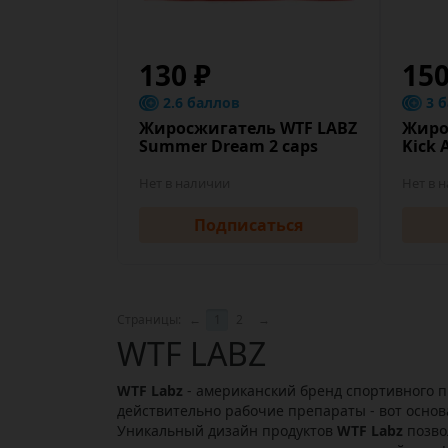
130 ₽
15
2.6 баллов
3 
Жиросжигатель WTF LABZ
Жиро
Summer Dream 2 caps
Kick 
Нет в наличии
Нет в 
Подписаться
Страницы:
←
1
2
→
WTF LABZ
WTF Labz
- американский бренд спортивного 
действительно рабочие препараты - вот основ
Уникальный дизайн продуктов
WTF Labz
позво