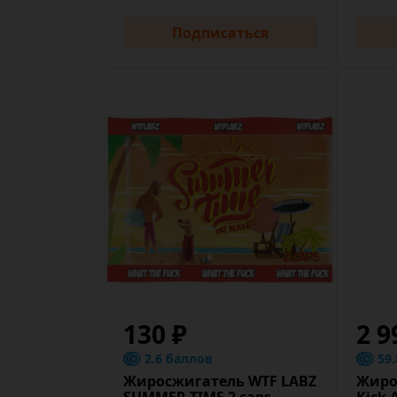
Подписаться
130 ₽
2 9
2.6 баллов
59
Жиросжигатель WTF LABZ
Жиро
SUMMER TIME 2 caps
Kick 