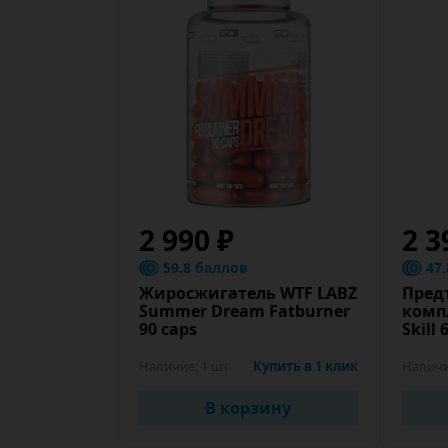
2 990 ₽
2 3
59.8 баллов
47
Жиросжигатель WTF LABZ
Пред
Summer Dream Fatburner
комп
90 caps
Skill 
Наличие:
1 шт
Купить в 1 клик
Наличи
В корзину