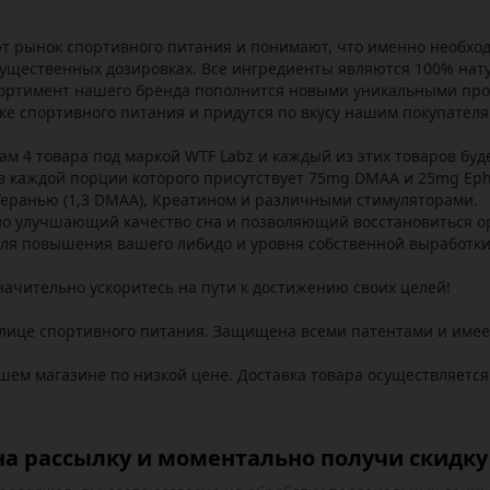
т рынок спортивного питания и понимают, что именно необход
существенных дозировках. Все ингредиенты являются 100% на
ссортимент нашего бренда пополнится новыми уникальными про
е спортивного питания и придутся по вкусу нашим покупателя
 4 товара под маркой WTF Labz и каждый из этих товаров буде
, в каждой порции которого присутствует 75mg DMAA и 25mg Eph
 Геранью (1,3 DMAA), Креатином и различными стимуляторами.
о улучшающий качество сна и позволяющий восстановиться ор
для повышения вашего либидо и уровня собственной выработки
ачительно ускоритесь на пути к достижению своих целей!
олице спортивного питания. Защищена всеми патентами и име
шем магазине по низкой цене. Доставка товара осуществляется
а рассылку и моментально получи скидку 