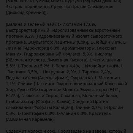
[Загуститель (Гуммиарабик), Куркума (Куркума длинная)
Экстракт корневища, Средство Против Слеживания
(Диоксид Кремния)].
(малина и зеленый чай): L-Глютамин 17,6%,
Быстрорастворимый Гидролизованный сывороточный
протеин 9,2% [Гидролизованный изолят сывороточного
протеина, Эмульгатор: Лецитины (Соя)], L-Лейцин 8,8%, L-
Лизина Гидрохлорид 6,9%, Ароматизаторы, Глюконат
Магния, Гидролизованный Коллаген 5,9%, Кислоты
(Яблочная Кислота, Лимонная Кислота), L-Фенилаланин
5,5%, L-Треонин 5,2%, L-Валин 4,4%, L-Изолейцин 4,4%, L
-Гистидин 3,5%, L-Цитруллин 2,9%, L-Тирозин 2,4%,
Подсластители (Ацесульфам К, Сукралоза), L-Метионин
1,1%, Сливки [Частично Гидрогенизированный Кокосовый
Жир, Сухое Обезжиренное Молоко, Эмульгаторы (E471,
E472a), Глюкозный Сироп, Сахароза, Молочный белок,
Стабилизатор (Фосфаты Калия), Средство Против
слеживания (Фосфаты Кальция)], Глицин 0,3%, L-Пролин
0,3%, L-Триптофан 0,3%, L-Аланин 0,3%, Краситель
(Аммиачная Карамель).
Содержит молоко и сою. Произведено на заводе, который