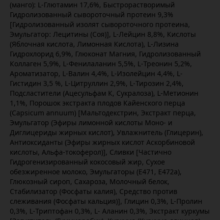
(манго): L-Глютамин 17,6%, Быстрорастворимый
Гидролизованный сывороточный протеин 9,3%
[Гидролизованный изолят сывороточного протеина,
Эмульгатор: Лецитины (Соя)], L-Лейцин 8,8%, Кислоты
(Яблочная кислота, Лимонная Кислота), L-Лизина
Гидрохлорид 6,9%, Глюконат Магния, Гидролизованный
Коллаген 5,9%, L-Фенилаланин 5,5%, L-Треонин 5,2%,
Ароматизатор, L-Валин 4,4%, L-Изолейцин 4,4%, L-
Гистидин 3,5 %, L-Цитруллин 2,9%, L-Тирозин 2,4%,
Подсластители (Ацесульфам К, Сукралоза), L-Метионин
1,1%, Порошок экстракта плодов Кайенского перца
(Capsicum annuum) [Мальтодекстрин, Экстракт перца,
Эмульгатор (Эфиры лимонной кислоты Моно- и
Диглицериды жирных кислот), Увлажнитель (Глицерин),
Антиоксиданты (Эфиры жирных кислот Аскорбиновой
кислоты, Альфа-токоферол)], Сливки [Частично
Гидрогенизированный кокосовый жир, Сухое
обезжиренное молоко, Эмульгаторы (E471, E472a),
Глюкозный сироп, Сахароза, Молочный белок,
Стабилизатор (Фосфаты калия), Средство против
слеживания (Фосфаты кальция)], Глицин 0,3%, L-Пролин
0,3%, L-Триптофан 0,3%, L- Аланин 0,3%, Экстракт куркумы