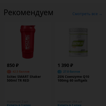
Рекомендуем
Смотреть все →
850 ₽
1 390 ₽
42.5 баллов
27.8 баллов
Scitec SMART Shaker
2SN Coenzyme Q10
500ml TR RED
100mg 60 softgels
Наличие:
2 шт
Наличие:
264 шт
Купить в 1 клик
Купить в 1 клик