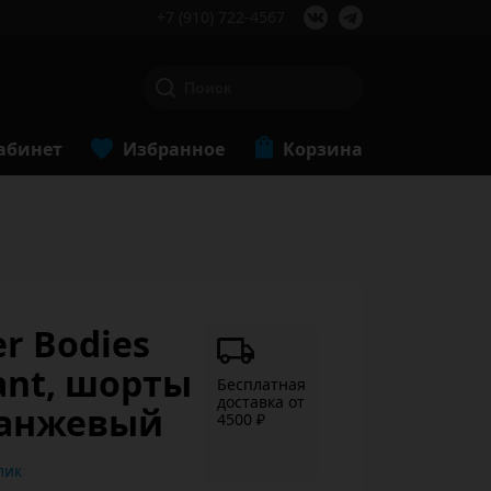
+7 (910) 722-4567
абинет
Избранное
Корзина
r Bodies
pant, шорты
Бесплатная
доставка от
ранжевый
4500 ₽
ь в 1 клик