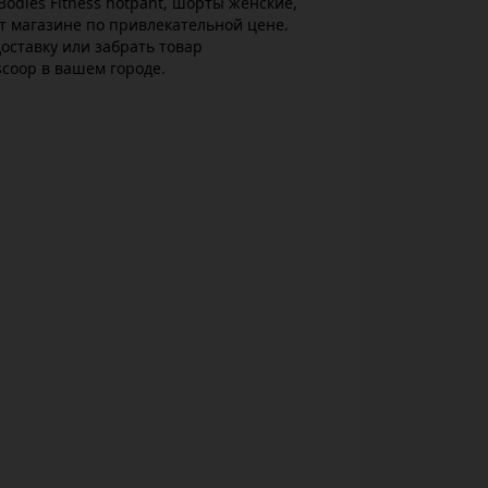
odies Fitness hotpant, шорты женские,
 магазине по привлекательной цене.
оставку или забрать товар
scoop в вашем городе.