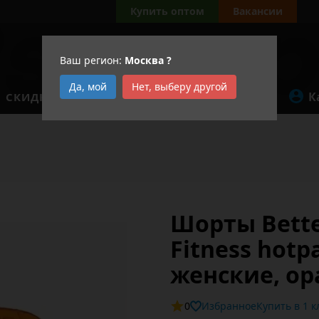
Купить оптом
Вакансии
Ваш регион:
Москва
?
Да, мой
Нет, выберу другой
К
СКИДКИ
АКЦИИ
Шорты Bette
Fitness hot
женские, о
0
Избранное
Купит