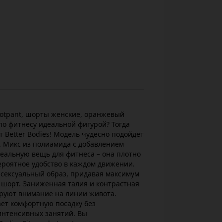
 hotpant, шорты женские, оранжевый
 по фитнесу идеальной фигурой? Тогда
от Better Bodies! Модель чудесно подойдет
. Микс из полиамида с добавлением
деальную вещь для фитнеса – она плотно
вероятное удобство в каждом движении.
 сексуальный образ, придавая максимум
 шорт. Заниженная талия и контрастная
ируют внимание на линии живота.
ет комфортную посадку без
интенсивных занятий. Вы