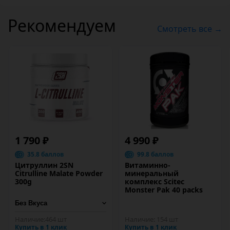
Рекомендуем
Смотреть все →
1 790 ₽
4 990 ₽
35.8 баллов
99.8 баллов
Цитруллин 2SN
Витаминно-
Citrulline Malate Powder
минеральный
300g
комплекс Scitec
Monster Pak 40 packs
Наличие:
464 шт
Наличие:
154 шт
Купить в 1 клик
Купить в 1 клик