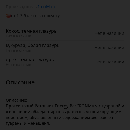
Производитель:
IronMan
от
1.2
баллов за покупку
Кокос, темная глазурь
Нет в наличии
Нет в наличии
кукуруза, белая глазурь
Нет в наличии
Нет в наличии
орех, темная глазурь
Нет в наличии
Нет в наличии
Описание:
Протеиновый батончик Energy Bar IRONMAN с гуараной и
женьшенем обладает ярко выраженным тонизирующим
действием, обусловленным содержанием экстрактов
гуараны и женьшеня.