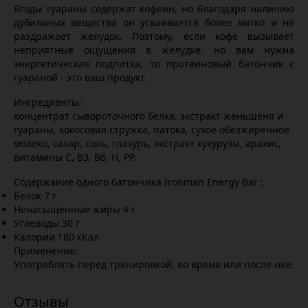
Ягоды гуараны содержат кофеин, но благодаря наличию
дубильных вещества он усваивается более мягко и не
раздражает желудок. Поэтому, если кофе вызывает
неприятные ощущения в желудке, но вам нужна
энергетическая подпитка, то протеиновый батончик с
гуараной - это ваш продукт.
Ингредиенты:
концентрат сывороточного белка, экстракт женьшеня и
гуараны, кокосовая стружка, патока, сухое обезжиренное
молоко, сахар, соль, глазурь, экстракт кукурузы, арахис,
витамины С, В3, В6, Н, РР.
Содержание одного батончика Ironman Energy Bar :
Белок 7 г
Ненасыщенные жиры 4 г
Углеводы 30 г
Калории 180 кКал
Применение:
Употреблять перед тренировкой, во время или после нее.