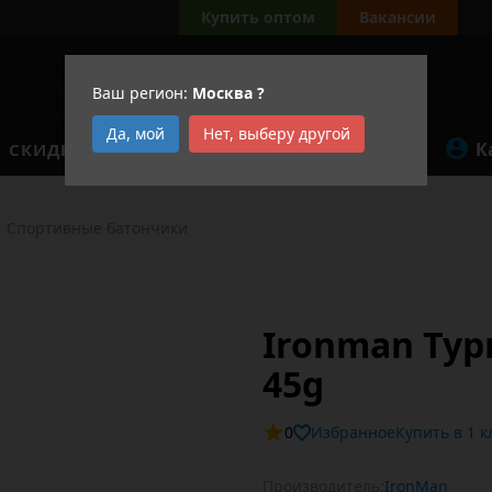
Купить оптом
Вакансии
Ваш регион:
Москва
?
Да, мой
Нет, выберу другой
К
СКИДКИ
АКЦИИ
Спортивные батончики
Ironman Тур
45g
0
Избранное
Купит
Производитель:
IronMan