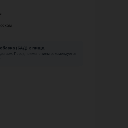
м
роском
обавка (БАД) к пище.
едством. Перед применением рекомендуется
.