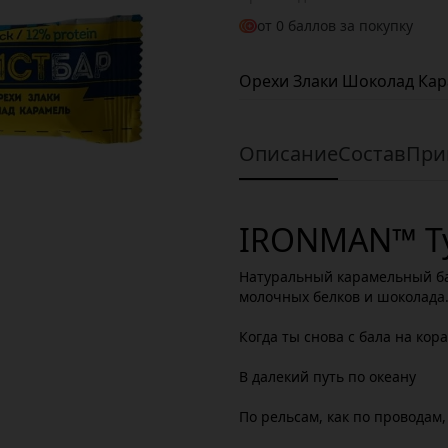
от
0
баллов за покупку
Орехи Злаки Шоколад Ка
Описание
Состав
При
IRONMAN™ Ту
Натуральный карамельный б
молочных белков и шоколада
Когда ты снова с бала на кора
В далекий путь по океану
По рельсам, как по проводам,