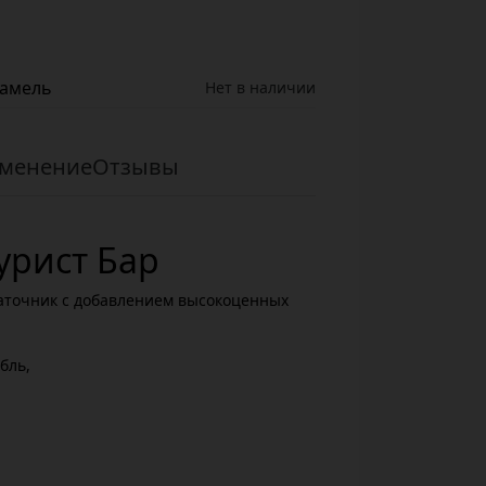
рамель
Нет в наличии
менение
Отзывы
рист Бар
аточник с добавлением высокоценных
.
бль,