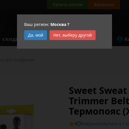
Купить оптом
Вакансии
Ваш регион:
Москва
?
Да, мой
Нет, выберу другой
К
СКИДКИ
АКЦИИ
са для похудения
Sweet Sweat
Trimmer Bel
Термопояс 
0
Избранное
Купит