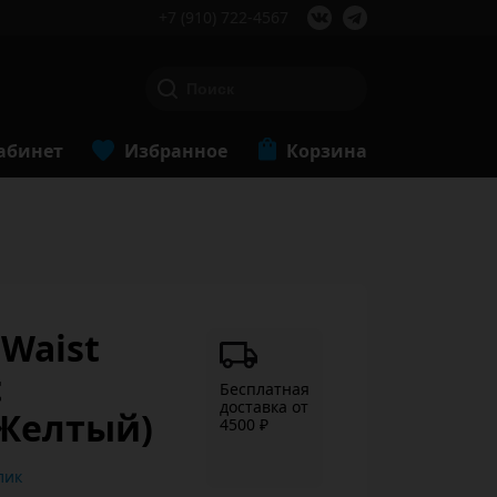
+7 (910) 722-4567
абинет
Избранное
Корзина
 Waist
t
Бесплатная
доставка от
(Желтый)
4500 ₽
ь в 1 клик