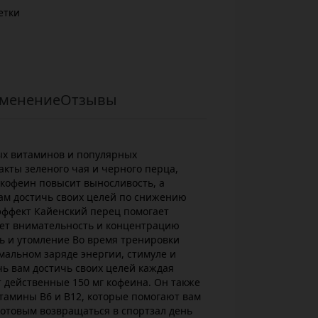
етки
менение
Отзывы
ых витаминов и популярных
акты зеленого чая и черного перца,
кофеин повысит выносливость, а
ам достичь своих целей по снижению
ффект Кайенский перец помогает
ет внимательность и концентрацию
ь и утомление Во время тренировки
мальном заряде энергии, стимуле и
ь вам достичь своих целей каждая
 действенные 150 мг кофеина. Он также
тамины B6 и B12, которые помогают вам
готовым возвращаться в спортзал день