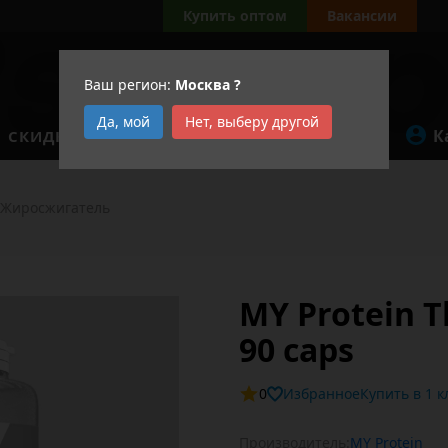
Купить оптом
Вакансии
Ваш регион:
Москва
?
Да, мой
Нет, выберу другой
К
СКИДКИ
АКЦИИ
Жиросжигатель
MY Protein 
90 caps
0
Избранное
Купит
Производитель:
MY Protein