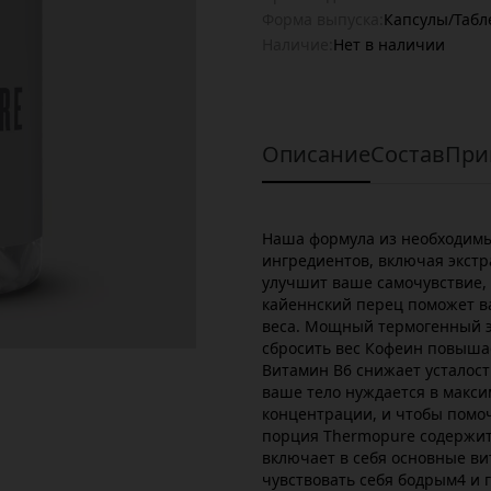
Форма выпуска:
Капсулы/Табл
Наличие:
Нет в наличии
Описание
Состав
При
Наша формула из необходим
ингредиентов, включая экстр
улучшит ваше самочувствие, 
кайеннский перец поможет в
веса. Мощный термогенный э
сбросить вес Кофеин повыша
Витамин B6 снижает усталост
ваше тело нуждается в макси
концентрации, и чтобы помоч
порция Thermopure содержит
включает в себя основные ви
чувствовать себя бодрым4 и 