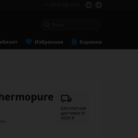
+7 (910) 722-4567
абинет
Избранное
Корзина
Thermopure
Бесплатная
доставка от
4500 ₽
ь в 1 клик