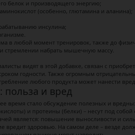
го белок и производящего энергию;
минокислот (особенно, глютамина и аланина);
рабатыванию инсулина;
рганизме.
ма в любой момент тренировок, также до физи
ри стремлении набрать мышечную массу.
алисты видят в этой добавке, связан с приобре
 сроком годности. Также огромным отрицатель
ребление любого продукта может нанести вред 
 польза и вред
 время стало обсуждение полезных и вредных 
кислоты) и протеины (белки) – несут под собой
ачей является: повышение выносливости и силы
е вредит здоровью. На самом деле – везде долж
сированном рационе могут навредить.