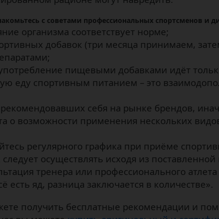
накомьтесь с советами профессиональных спортсменов и д
ояние организма соответствует норме;
ртивных добавок (три месяца принимаем, затем
епаратами;
оупотребление пищевыми добавками идёт только
ную еду спортивным питанием – это взаимодоп
рекомендовавших себя на рынке брендов, иначе
а о возможности применения нескольких видов
тесь регулярного графика при приёме спортив
 следует осуществлять исходя из поставленной 
льтация тренера или профессионального атлета 
сё есть яд, разница заключается в количестве».
ожете получить бесплатные рекомендации и по