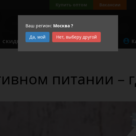
Купить оптом
Вакансии
Ваш регион:
Москва
?
Да, мой
Нет, выберу другой
К
СКИДКИ
АКЦИИ
ивном питании – г