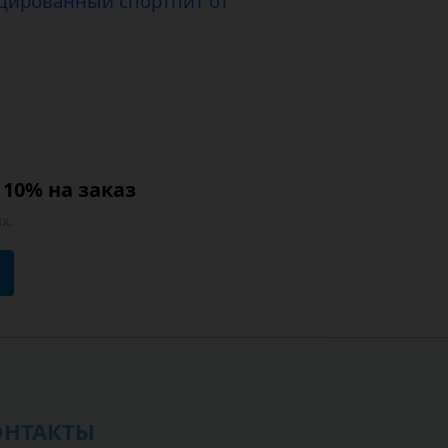
цированный спортпит от
10% на заказ
х.
ОНТАКТЫ