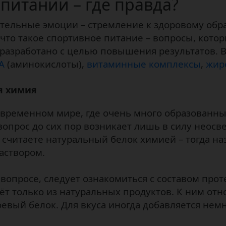
питании – где правда?
тельные эмоции – стремление к здоровому обра
 что такое спортивное питание – вопросы, кот
азработано с целью повышения результатов. В 
А
(аминокислоты),
витаминные комплексы
,
жир
я химия
 современном мире, где очень много образованн
опрос до сих пор возникает лишь в силу неос
считаете натуральный белок химией – тогда на
аствором.
 вопросе, следует ознакомиться с составом прот
ёт только из натуральных продуктов. К ним отн
оевый белок. Для вкуса иногда добавляется не