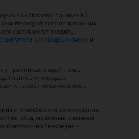
зу жизни является панацеей 21
орые интересуют всех начинающих
его состав могут входить:
осжигатели
,
углеводные смеси
и
ых и грамотных людей – знает
ведомлённости молодых
зовите самое полезное в мире
еина и способом его изготовления.
осятся: яйца, молочные и мясные
много абсолютно безвредных