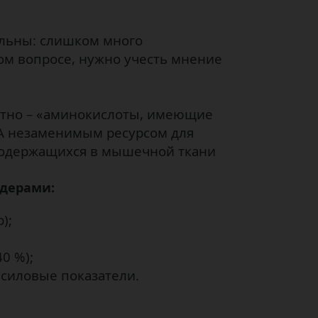
альны: слишком много
ом вопросе, нужно учесть мнение
онятно – «аминокислоты, имеющие
AA незаменимым ресурсом для
 содержащихся в мышечной ткани
лдерами:
);
0 %);
 силовые показатели.