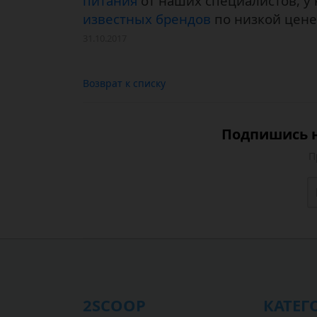
питания
от наших спец
иалистов, у
известных брендов
по низкой цене
31.10.2017
Возврат к списку
Подпишись н
П
2SCOOP
КАТЕГ