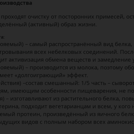
роизводства
проходят очистку от посторонних примесей, ос
делённый (активный) образ жизни.
а:
ояемый) – самый распространённый вид белка,
тровывания всех небелковых соединений. После
дит активизация обмена веществ и замедление 
яемый) – производится из молока, поэтому об
имеет «долгоиграющий» эффект.
твия) –состав смешанный: 1/5 часть – сыворото
юдям, имеющим особенности пищеварения, не по
я) – изготавливают из растительного белка, п
терина, подходит вегетарианцам и всем, у кого
емый протеин, произведённый из яичного белк
дущих видов с полным набором всех аминокис