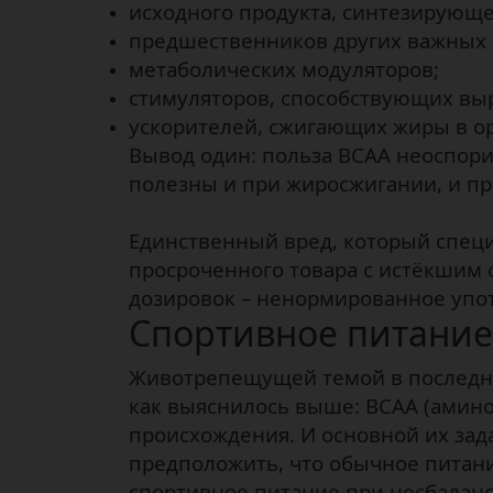
исходного продукта, синтезирующе
предшественников других важных а
метаболических модуляторов;
стимуляторов, способствующих вы
ускорителей, сжигающих жиры в о
Вывод один: польза ВСАА неоспори
полезны и при жиросжигании, и п
Единственный вред, который специ
просроченного товара с истёкшим
дозировок – ненормированное упот
Спортивное питание:
Животрепещущей темой в последнее
как выяснилось выше: ВСАА (амино
происхождения. И основной их зад
предположить, что обычное питани
спортивное питание при несбалан