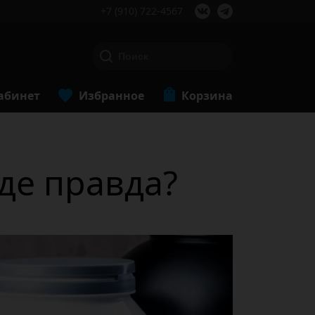
+7 (910) 722-4567
абинет
Избранное
Корзина
де правда?