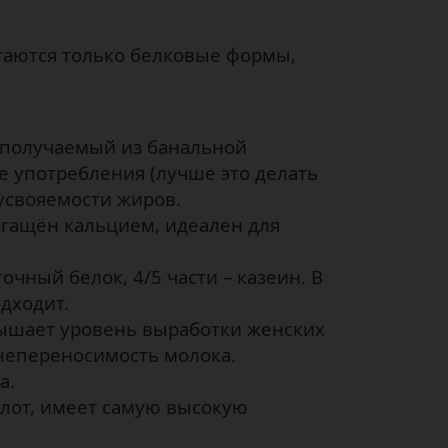
таются только белковые формы,
 получаемый из банальной
 употребления (лучше это делать
усвояемости жиров.
огащён кальцием, идеален для
чный белок, 4/5 части – казеин. В
дходит.
овышает уровень выработки женских
 непереносимость молока.
а.
лот, имеет самую высокую