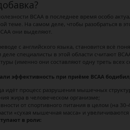
добавка?
полезности ВСАА в последнее время особо акту
й теме. На самом деле, чтобы разобраться в эт
BCAA они выделяют.
ереводе с английского языка, становится всё п
 деле специалисты в этой области считают BC
туры (именно они составляют одну треть всех
али эффективность при приёме ВСАА бодиби
гда идёт процесс разрушения мышечных структур
ия жира в человеческом организме;
ности от спортивного питания в целом (на 30-4
расти «сухая мышечная масса» и увеличиваются
тупают в роли: