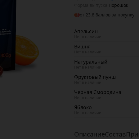
Форма выпуска:
Порошок
от
23.8
баллов за покупку
Апельсин
Нет в наличии
Вишня
Нет в наличии
Натуральный
Нет в наличии
Фруктовый пунш
Нет в наличии
Черная Смородина
Нет в наличии
Яблоко
Нет в наличии
Описание
Состав
При