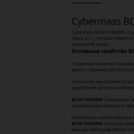
Cybermass B
Cybermass BCAA POWDER – с
смесь 2:1:1, которая являет
мышечной ткани.
Основные свойства B
Ускорение снижения жировых
диеты с приемом достаточно
Улучшение выносливости орг
укрепления центральной не
BCAA POWDER
стимулирует в
концентрации глюкозы в кро
Увеличения синтеза белка в 
BCAA POWDER
, большое кол
мышцах непосредственно сти