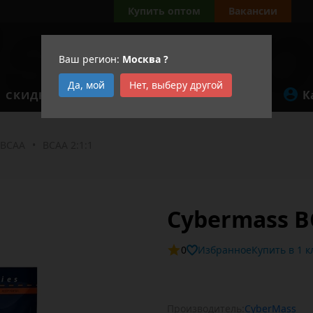
Купить оптом
Вакансии
Ваш регион:
Москва
?
Да, мой
Нет, выберу другой
К
СКИДКИ
АКЦИИ
BCAA
•
BCAA 2:1:1
Cybermass B
0
Избранное
Купит
Производитель:
CyberMass