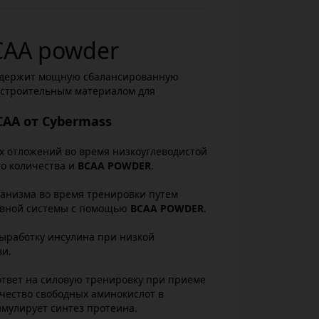
CAA powder
одержит мощную сбалансированную
ся строительным материалом для
CAA от Cybermass
 отложений во время низкоуглеводистой
го количества и
BCAA POWDER
.
анизма во время тренировки путем
рвной системы с помощью
BCAA POWDER
.
ыработку инсулина при низкой
ви.
ответ на силовую тренировку при приеме
ичество свободных аминокислот в
мулирует синтез протеина.