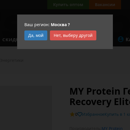
Купить оптом
Вакансии
Ваш регион:
Москва
?
Да, мой
Нет, выберу другой
К
СКИДКИ
АКЦИИ
Энергетики
MY Protein Г
Recovery Elit
0
Избранное
Купит
Производитель:
MY Protein