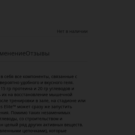
Нет в наличии
менение
Отзывы
т в себя все компоненты, связанные с
ероятно удобного и вкусного геля.
 15 гр протеина и 20 гр углеводов и
ь их на восстановление мышечной
осле тренировки в зале, на стадионе или
us Elite™ может сразу же запустить
ния. Помимо таких незаменимых
глеводы, со строительством и
н целый ряд других активных веществ.
твленными цепочками), которые