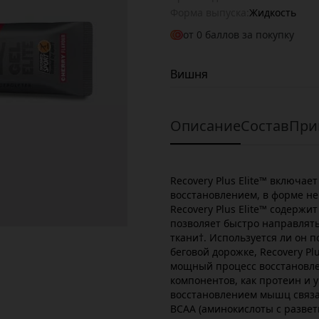
Форма выпуска:
Жидкость
от
0
баллов за покупку
Вишня
Описание
Состав
При
Recovery Plus Elite™ включае
восстановлением, в форме нев
Recovery Plus Elite™ содержит
позволяет быстро направлят
ткани†. Используется ли он п
беговой дорожке, Recovery Pl
мощный процесс восстановле
компонентов, как протеин и у
восстановлением мышц связа
BCAA (аминокислоты с разве