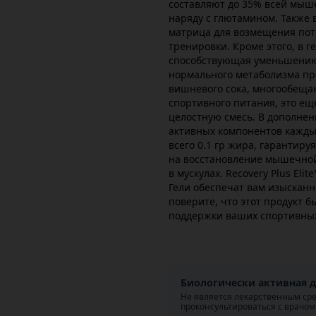
составляют до 35% всей мыш
наряду с глютамином. Также 
матрица для возмещения поте
тренировки. Кроме этого, в г
способствующая уменьшению 
нормального метаболизма пр
вишневого сока, многообеща
спортивного питания, это ещ
целостную смесь. В дополне
активных компонентов каждый
всего 0.1 гр жира, гарантиру
на восстановление мышечной
в мускулах. Recovery Plus Eli
Гели обеспечат вам изыскан
поверите, что этот продукт б
поддержки ваших спортивных
Биологически активная д
Не является лекарственным ср
проконсультироваться с врачом