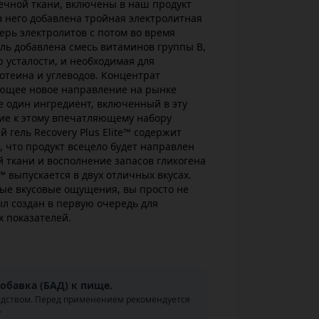
ечной ткани, включены в наш продукт
в него добавлена тройная электролитная
рь электролитов с потом во время
ель добавлена смесь витаминов группы B,
усталости, и необходимая для
отеина и углеводов. Концентрат
ющее новое направление на рынке
е один ингредиент, включенный в эту
ние к этому впечатляющему набору
 гель Recovery Plus Elite™ содержит
я, что продукт всецело будет направлен
 ткани и восполнение запасов гликогена
te™ выпускается в двух отличных вкусах.
ные вкусовые ощущения, вы просто не
ыл создан в первую очередь для
 показателей.
обавка (БАД) к пище.
едством. Перед применением рекомендуется
.