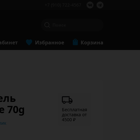
+7 (910) 722-4567
абинет
Избранное
Корзина
ель
e 70g
Бесплатная
доставка от
4500 ₽
ь в 1 клик