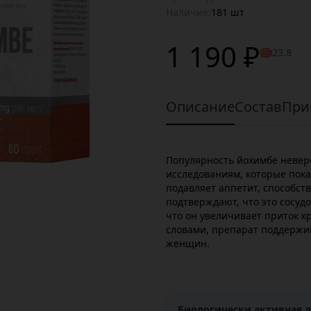
Наличие:
181 шт
1 190 ₽
23.8
Описание
Состав
При
Популярность йохимбе невер
исследованиям, которые пока
подавляет аппетит, способст
подтверждают, что это сосуд
что он увеличивает приток к
словами, препарат поддержи
женщин.
Биологически активная д