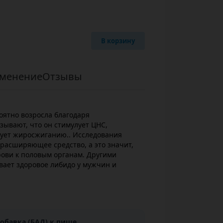
В корзину
менение
Отзывы
оятно возросла благодаря
зывают, что он стимулует ЦНС,
вует жиросжиганию.. Исследования
орасширяющее средство, а это значит,
рови к половым органам. Другими
вает здоровое либидо у мужчин и
обавка (БАД) к пище.