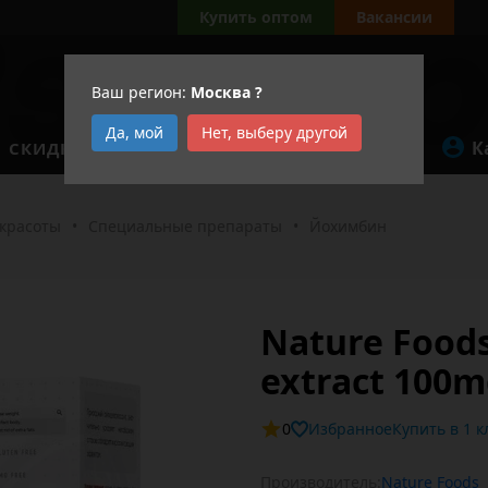
Купить оптом
Вакансии
Ваш регион:
Москва
?
Да, мой
Нет, выберу другой
К
СКИДКИ
АКЦИИ
 красоты
•
Специальные препараты
•
Йохимбин
Nature Food
extract 100m
0
Избранное
Купит
Производитель:
Nature Foods