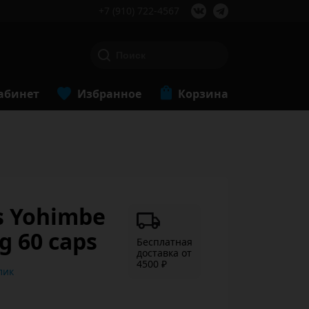
+7 (910) 722-4567
абинет
Избранное
Корзина
s Yohimbe
g 60 caps
Бесплатная
доставка от
4500 ₽
ь в 1 клик