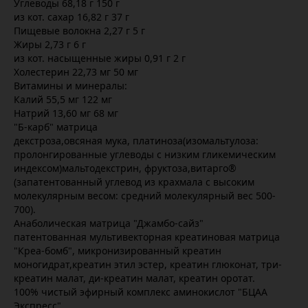
Углеводы 68,18 г 150 г
из кот. сахар 16,82 г 37 г
Пищевые волокна 2,27 г 5 г
Жиры 2,73 г 6 г
из кот. насыщенные жиры 0,91 г 2 г
Холестерин 22,73 мг 50 мг
Витамины и минералы:
Калий 55,5 мг 122 мг
Натрий 13,60 мг 68 мг
"Б-карб" матрица
декстроза,овсяная мука, платиноза(изомальтулоза:
пролонгированные углеводы с низким гликемическим
индексом)мальтодекстрин, фруктоза,витарго®
(запатентованный углевод из крахмала с высоким
молекулярным весом: средний молекулярный вес 500-
700).
Анаболическая матрица "Джамбо-сайз"
патентованная мультивекторная креатиновая матрица
"Креа-бомб", микронизированный креатин
моногидрат,креатин этил эстер, креатин глюконат, три-
креатин малат, ди-креатин малат, креатин оротат.
100% чистый эфирный комплекс аминокислот "БЦАА
Экспресс"