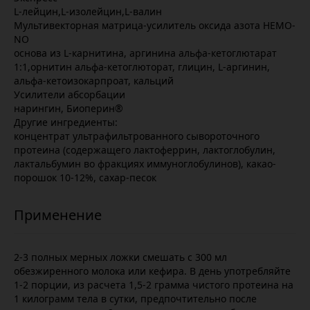
L-лейцин,L-изолейцин,L-валин
Мультивекторная матрица-усилитель оксида азота НЕМО-
NO
основа из L-карнитина, аргинина альфа-кетоглютарат
1:1,орнитин альфа-кетоглюторат, глицин, L-аргинин,
альфа-кетоизокарпроат, кальций
Усилители абсорбации
нарингин, Биоперин®
Другие ингредиенты:
концентрат ультрафильтрованного сывороточного
протеина (содержащего лактоферрин, лактоглобулин,
лактальбумин во фракциях иммуноглобулинов), какао-
порошок 10-12%, сахар-песок
2-3 полных мерных ложки смешать с 300 мл
обезжиренного молока или кефира. В день употребляйте
1-2 порции, из расчета 1,5-2 грамма чистого протеина на
1 килограмм тела в сутки, предпочтительно после