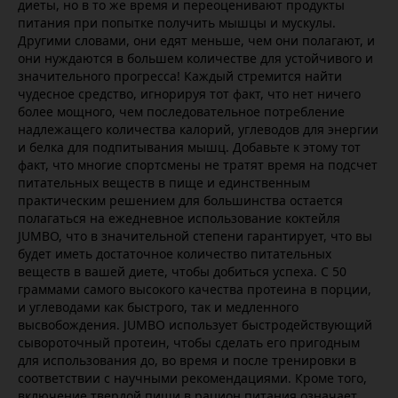
диеты, но в то же время и переоценивают продукты
питания при попытке получить мышцы и мускулы.
Другими словами, они едят меньше, чем они полагают, и
они нуждаются в большем количестве для устойчивого и
значительного прогресса! Каждый стремится найти
чудесное средство, игнорируя тот факт, что нет ничего
более мощного, чем последовательное потребление
надлежащего количества калорий, углеводов для энергии
и белка для подпитывания мышц. Добавьте к этому тот
факт, что многие спортсмены не тратят время на подсчет
питательных веществ в пище и единственным
практическим решением для большинства остается
полагаться на ежедневное использование коктейля
JUMBO, что в значительной степени гарантирует, что вы
будет иметь достаточное количество питательных
веществ в вашей диете, чтобы добиться успеха. С 50
граммами самого высокого качества протеина в порции,
и углеводами как быстрого, так и медленного
высвобождения. JUMBO использует быстродействующий
сывороточный протеин, чтобы сделать его пригодным
для использования до, во время и после тренировки в
соответствии с научными рекомендациями. Кроме того,
включение твердой пищи в рацион питания означает,