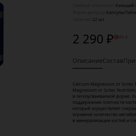
Главный компонент:
Кальций-
Форма выпуска:
Капсулы/Табл
Наличие:
22 шт
2 290 ₽
45.8
Описание
Состав
При
Calcium-Magnesium от Scitec 
Magnesium от Scitec Nutritio
в легкоусваиваемой форме. 
поддержания плотности кост
который осуществляет сокра
огромное количество метабол
в минерализации костей и с