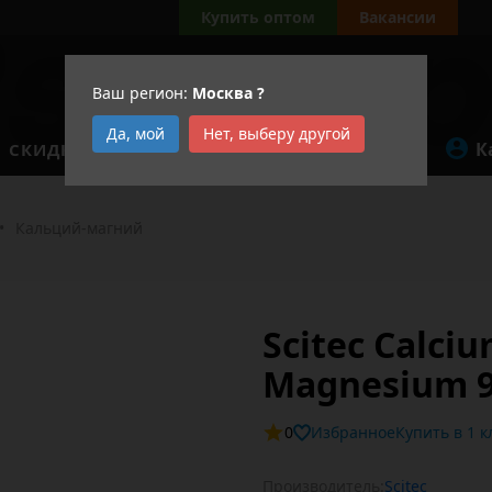
Купить оптом
Вакансии
Ваш регион:
Москва
?
Да, мой
Нет, выберу другой
К
СКИДКИ
АКЦИИ
•
Кальций-магний
Scitec Calciu
Magnesium 9
0
Избранное
Купит
Производитель:
Scitec