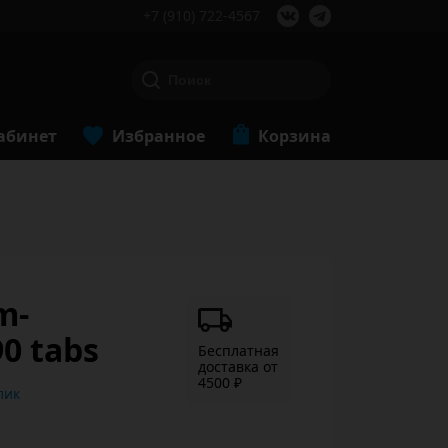
+7 (910) 722-4567
абинет
Избранное
Корзина
m-
0 tabs
Бесплатная
доставка от
4500 ₽
ь в 1 клик