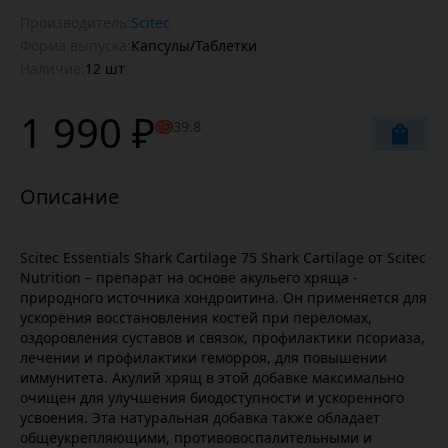
Производитель:
Scitec
Форма выпуска:
Капсулы/Таблетки
Наличие:
12 шт
1 990 ₽
39.8
Scitec Essentials Shark Cartilage 75 Shark Cartilage от Scitec
Nutrition – препарат на основе акульего хряща -
природного источника хондроитина. Он применяется для
ускорения восстановления костей при переломах,
оздоровления суставов и связок, профилактики псориаза,
лечении и профилактики геморроя, для повышении
иммунитета. Акулий хрящ в этой добавке максимально
очищен для улучшения биодоступности и ускоренного
усвоения. Эта натуральная добавка также обладает
общеукрепляющими, противовоспалительными и