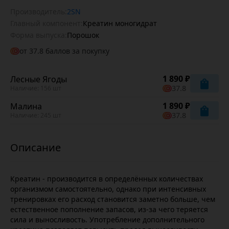
Производитель:
2SN
Главный компонент:
Креатин моногидрат
Форма выпуска:
Порошок
от
37.8
баллов за покупку
1 890 ₽
Лесные Ягоды
37.8
Наличие: 156 шт
1 890 ₽
Малина
37.8
Наличие: 245 шт
Креатин - производится в определённых количествах
организмом самостоятельно, однако при интенсивных
тренировках его расход становится заметно больше, чем
естественное пополнение запасов, из-за чего теряется
сила и выносливость. Употребление дополнительного