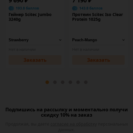
9 690 ₽
7 190 ₽
193.8 баллов
143.8 баллов
Гейнер Scitec Jumbo
Протеин Scitec Iso Clear
3240g
Protein 1025g
Нет в наличии
Нет в наличии
Заказать
Заказать
Подпишись на рассылку и моментально получи
скидку 10% на заказ
Продолжая, вы даете
согласие на обработку
персональных
данных.