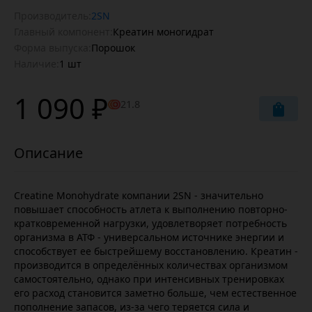
Производитель:
2SN
Главный компонент:
Креатин моногидрат
Форма выпуска:
Порошок
Наличие:
1 шт
1 090 ₽
21.8
Creatine Monohydrate компании 2SN - значительно
повышает способность атлета к выполнению повторно-
кратковременной нагрузки, удовлетворяет потребность
организма в АТФ - универсальном источнике энергии и
способствует ее быстрейшему восстановлению. Креатин -
производится в определённых количествах организмом
самостоятельно, однако при интенсивных тренировках
его расход становится заметно больше, чем естественное
пополнение запасов, из-за чего теряется сила и