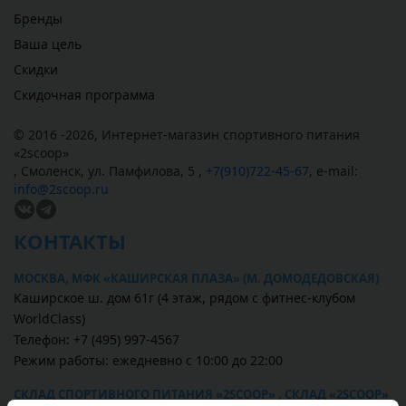
Бренды
Ваша цель
Скидки
Скидочная программа
© 2016 -2026,
Интернет-магазин спортивного питания
«
2scoop
»
,
Смоленск
,
ул. Памфилова, 5
,
+7(910)722-45-67
,
e-mail:
info@2scoop.ru
КОНТАКТЫ
МОСКВА, МФК «КАШИРСКАЯ ПЛАЗА» (М. ДОМОДЕДОВСКАЯ)
Каширское ш. дом 61г (4 этаж, рядом с фитнес-клубом
WorldClass)
Телефон: +7 (495) 997-4567
Режим работы: ежедневно с 10:00 до 22:00
СКЛАД СПОРТИВНОГО ПИТАНИЯ «2SCOOP» , СКЛАД «2SCOOP»