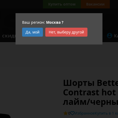
Купить оптом
Вакансии
Ваш регион:
Москва
?
Да, мой
Нет, выберу другой
К
СКИДКИ
АКЦИИ
Шорты Bette
Contrast hot
лайм/черн
0
Избранное
Купит