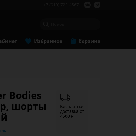
+7 (910) 722-4567
абинет
Избранное
Корзина
r Bodies
 p, шорты
Бесплатная
доставка от
ый
4500 ₽
ь в 1 клик