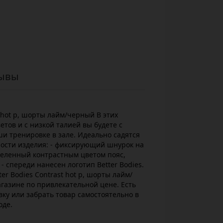
ывы
 hot p, шорты лайм/черный В этих
тов и с низкой талией вы будете с
и тренировке в зале. Идеально садятся
ности изделия: - фиксирующий шнурок на
ыделенный контрастным цветом пояс,
 спереди нанесен логотип Better Bodies.
r Bodies Contrast hot p, шорты лайм/
газине по привлекательной цене. Есть
ку или забрать товар самостоятельно в
оде.