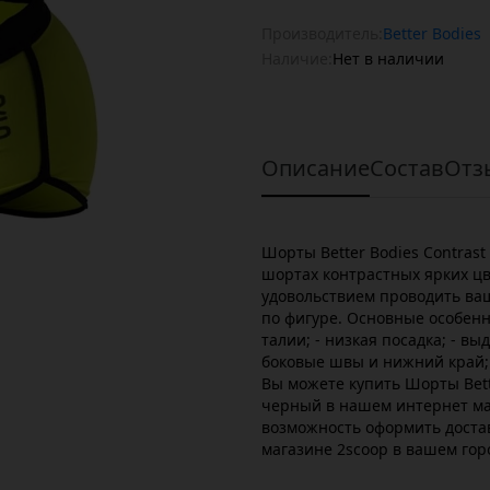
Производитель:
Better Bodies
Наличие:
Нет в наличии
Описание
Состав
Отз
Шорты Better Bodies Contrast
шортах контрастных ярких цве
удовольствием проводить ваш
по фигуре. Основные особен
талии; - низкая посадка; - в
боковые швы и нижний край; -
Вы можете купить Шорты Bette
черный в нашем интернет ма
возможность оформить достав
магазине 2scoop в вашем гор